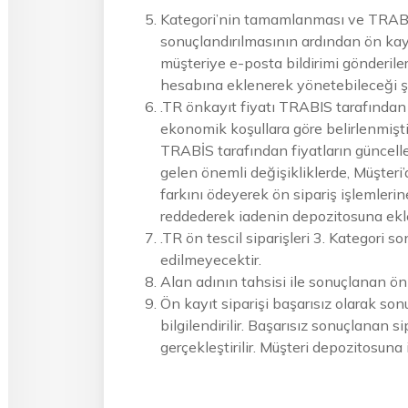
Kategori’nin tamamlanması ve TRABİS 
sonuçlandırılmasının ardından ön kayı
müşteriye e-posta bildirimi gönderilerek
hesabına eklenerek yönetebileceği şek
.TR önkayıt fiyatı TRABIS tarafından
ekonomik koşullara göre belirlenmişt
TRABİS tarafından fiyatların güncel
gelen önemli değişikliklerde, Müşteri’
farkını ödeyerek ön sipariş işlemler
reddederek iadenin depozitosuna ekle
.TR ön tescil siparişleri 3. Kategori 
edilmeyecektir.
Alan adının tahsisi ile sonuçlanan ön 
Ön kayıt siparişi başarısız olarak son
bilgilendirilir. Başarısız sonuçlanan s
gerçekleştirilir. Müşteri depozitosuna