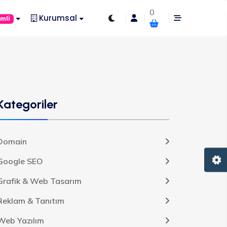
0
Kurumsal
imli
Kategoriler
Domain
Google SEO
Grafik & Web Tasarım
Reklam & Tanıtım
Web Yazılım