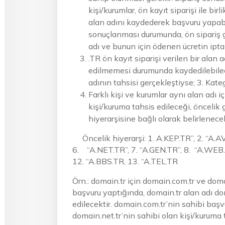
kişi/kurumlar, ön kayıt siparişi ile bir
alan adını kaydederek başvuru yapabili
sonuçlanması durumunda, ön sipariş ge
adı ve bunun için ödenen ücretin ipta
.TR ön kayıt siparişi verilen bir alan 
edilmemesi durumunda kaydedilebilecek
adının tahsisi gerçekleştiyse; 3. Kateg
Farklı kişi ve kurumlar aynı alan adı
kişi/kuruma tahsis edileceği, öncelik 
hiyerarşisine bağlı olarak belirlenece
Öncelik hiyerarşi: 1. A.KEP.TR”, 2. “A.AV.
6. “A.NET.TR”, 7. “A.GEN.TR”, 8. “A.WEB.
12. “A.BBS.TR, 13. “A.TEL.TR
Örn.: domain.tr için domain.com.tr ve domai
başvuru yaptığında, domain.tr alan adı do
edilecektir. domain.com.tr’nin sahibi başv
domain.net.tr’nin sahibi olan kişi/kuruma 