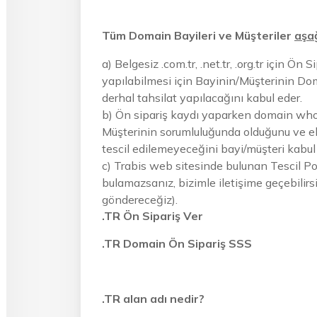
Tüm Domain Bayileri ve Müşteriler
aşağ
a) Belgesiz .com.tr, .net.tr, .org.tr için Ön
yapılabilmesi için Bayinin/Müşterinin 
derhal tahsilat yapılacağını kabul eder.
b) Ön sipariş kaydı yaparken domain whoi
Müşterinin sorumluluğunda olduğunu ve ek
tescil edilemeyeceğini bayi/müşteri kabul
c) Trabis web sitesinde bulunan Tescil Pol
bulamazsanız, bizimle iletişime geçebilirs
göndereceğiz).
.TR Ön Sipariş Ver
.TR Domain Ön Sipariş SSS
.TR alan adı nedir?