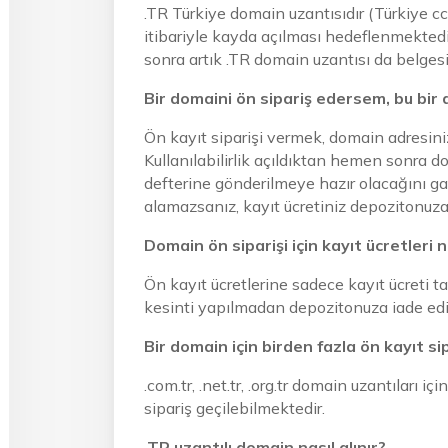
.TR Türkiye domain uzantısıdır (Türkiye
itibariyle kayda açılması hedeflenmektedir. 
sonra artık .TR domain uzantısı da belgesiz
Bir domaini ön sipariş edersem, bu bir 
Ön kayıt siparişi vermek, domain adresini
Kullanılabilirlik açıldıktan hemen sonra d
defterine gönderilmeye hazır olacağını ga
alamazsanız, kayıt ücretiniz depozitonuza 
Domain ön siparişi için kayıt ücretleri n
Ön kayıt ücretlerine sadece kayıt ücreti tah
kesinti yapılmadan depozitonuza iade edil
Bir domain için birden fazla ön kayıt si
.com.tr, .net.tr, .org.tr domain uzantıları i
sipariş geçilebilmektedir.
.TR uzantılı domain nasıl alınır?