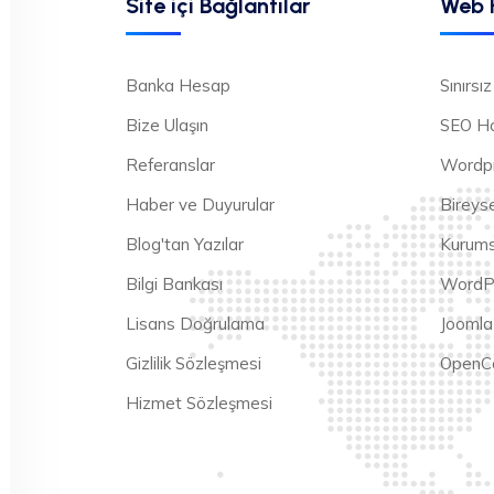
Site içi Bağlantılar
Web 
Banka Hesap
Sınırs
Bize Ulaşın
SEO Ho
Referanslar
Wordpr
Haber ve Duyurular
Bireyse
Blog'tan Yazılar
Kurums
Bilgi Bankası
WordP
Lisans Doğrulama
Joomla
Gizlilik Sözleşmesi
OpenCa
Hizmet Sözleşmesi