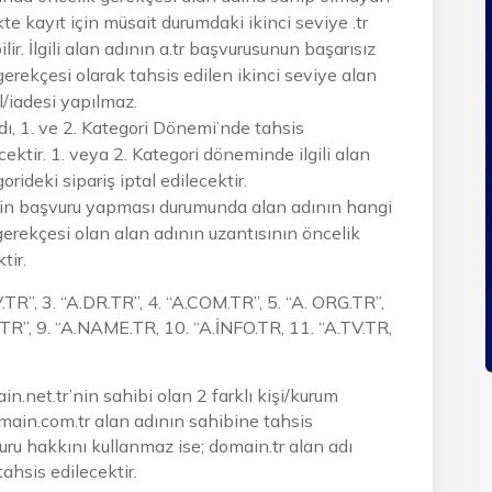
likte kayıt için müsait durumdaki ikinci seviye .tr
r. İlgili alan adının a.tr başvurusunun başarısız
rekçesi olarak tahsis edilen ikinci seviye alan
l/iadesi yapılmaz.
adı, 1. ve 2. Kategori Dönemi’nde tahsis
tir. 1. veya 2. Kategori döneminde ilgili alan
orideki sipariş iptal edilecektir.
 için başvuru yapması durumunda alan adının hangi
gerekçesi olan alan adının uzantısının öncelik
ktir.
TR”, 3. “A.DR.TR”, 4. “A.COM.TR”, 5. “A. ORG.TR”,
TR”, 9. “A.NAME.TR, 10. “A.İNFO.TR, 11. “A.TV.TR,
n.net.tr’nin sahibi olan 2 farklı kişi/kurum
main.com.tr alan adının sahibine tahsis
uru hakkını kullanmaz ise; domain.tr alan adı
tahsis edilecektir.