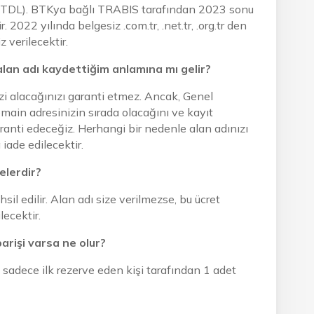
 ccTDL). BTKya bağlı TRABIS tarafından 2023 sonu
2022 yılında belgesiz .com.tr, .net.tr, .org.tr den
 verilecektir.
alan adı kaydettiğim anlamına mı gelir?
zi alacağınızı garanti etmez. Ancak, Genel
omain adresinizin sırada olacağını ve kayıt
ranti edeceğiz. Herhangi bir nedenle alan adınızı
iade edilecektir.
elerdir?
sil edilir. Alan adı size verilmezse, bu ücret
ecektir.
parişi varsa ne olur?
çin sadece ilk rezerve eden kişi tarafından 1 adet