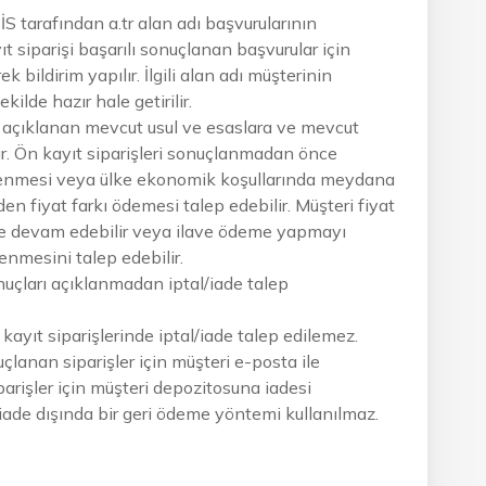
tarafından a.tr alan adı başvurularının
t siparişi başarılı sonuçlanan başvurular için
 bildirim yapılır. İlgili alan adı müşterinin
ilde hazır hale getirilir.
 açıklanan mevcut usul ve esaslara ve mevcut
ir. Ön kayıt siparişleri sonuçlanmadan önce
lenmesi veya ülke ekonomik koşullarında meydana
den fiyat farkı ödemesi talep edebilir. Müşteri fiyat
ine devam edebilir veya ilave ödeme yapmayı
nmesini talep edebilir.
sonuçları açıklanmadan iptal/iade talep
kayıt siparişlerinde iptal/iade talep edilemez.
uçlanan siparişler için müşteri e-posta ile
iparişler için müşteri depozitosuna iadesi
 iade dışında bir geri ödeme yöntemi kullanılmaz.