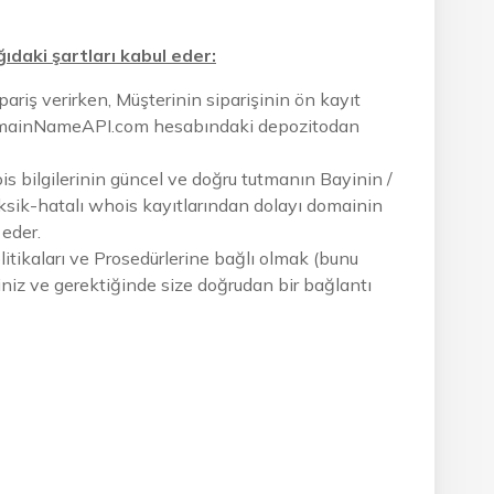
ıdaki şartları kabul eder:
 Sipariş verirken, Müşterinin siparişinin ön kayıt
DomainNameAPI.com hesabındaki depozitodan
s bilgilerinin güncel ve doğru tutmanın Bayinin /
sik-hatalı whois kayıtlarından dolayı domainin
 eder.
itikaları ve Prosedürlerine bağlı olmak (bunu
iniz ve gerektiğinde size doğrudan bir bağlantı