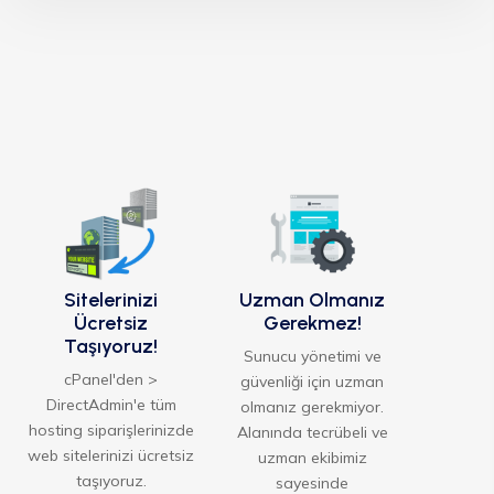
Ücretsiz Site Taşıma
Ücretsiz SSL Sertifikası
7/24 Destek
Anında Kurulum
%99 Uptime Garantisi
Bu pakette Destek Önceliklidir
Sitelerinizi
Uzman Olmanız
Ücretsiz
Gerekmez!
Taşıyoruz!
Sunucu yönetimi ve
cPanel'den >
güvenliği için uzman
DirectAdmin'e tüm
olmanız gerekmiyor.
hosting siparişlerinizde
Alanında tecrübeli ve
web sitelerinizi ücretsiz
uzman ekibimiz
taşıyoruz.
sayesinde