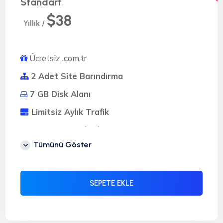
Standart
$38
Yıllık /
Ücretsiz .com.tr
2 Adet Site Barındırma
7 GB Disk Alanı
Limitsiz Aylık Trafik
Limitsiz E-Mail Adresi
Tümünü Göster
Limitsiz MySQL
Limitsiz Subdomain
Hazır Scriptler (Softaculous)
SEPETE EKLE
PHP Versiyon 5.4 - 8.1
Türkçe - DirectAdmin