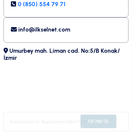
0 (850) 554 79 71
info@ilkselnet.com
Umurbey mah. Liman cad. No:5/B Konak/
İzmir
ABONE OL