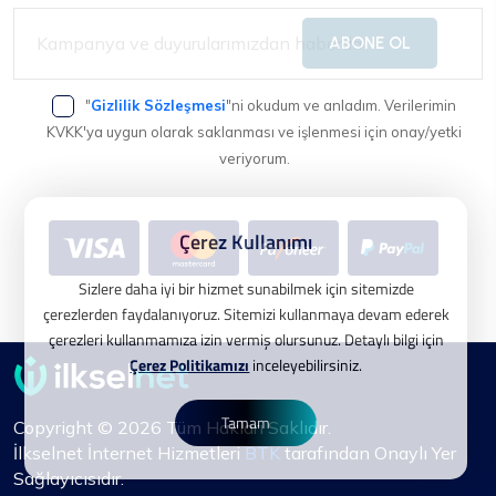
ABONE OL
"
Gizlilik Sözleşmesi
"ni okudum ve anladım. Verilerimin
KVKK'ya uygun olarak saklanması ve işlenmesi için onay/yetki
veriyorum.
Çerez Kullanımı
Sizlere daha iyi bir hizmet sunabilmek için sitemizde
çerezlerden faydalanıyoruz. Sitemizi kullanmaya devam ederek
çerezleri kullanmamıza izin vermiş olursunuz. Detaylı bilgi için
Çerez Politikamızı
inceleyebilirsiniz.
Tamam
Copyright © 2026 Tüm Hakları Saklıdır.
İlkselnet İnternet Hizmetleri
BTK
tarafından Onaylı Yer
Sağlayıcısıdır.